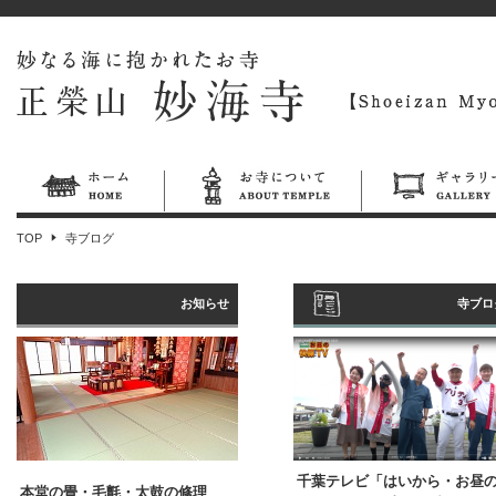
TOP
寺ブログ
お知らせ
寺ブロ
千葉テレビ「はいから・お昼
本堂の畳・毛氈・太鼓の修理