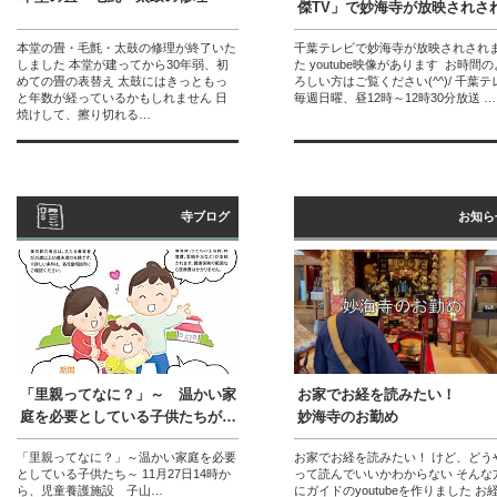
傑TV」で妙海寺が放映されさ
本堂の畳・毛氈・太鼓の修理が終了いた
千葉テレビで妙海寺が放映されされ
しました 本堂が建ってから30年弱、初
た youtube映像があります お時間の
めての畳の表替え 太鼓にはきっともっ
ろしい方はご覧ください(^^)/ 千葉テ
と年数が経っているかもしれません 日
毎週日曜、昼12時～12時30分放送 …
焼けして、擦り切れる…
寺ブログ
お知ら
「里親ってなに？」～ 温かい家
お家でお経を読みたい！
庭を必要としている子供たちが…
妙海寺のお勤め
「里親ってなに？」～温かい家庭を必要
お家でお経を読みたい！ けど、どう
としている子供たち～ 11月27日14時か
って読んでいいかわからない そんな
ら、児童養護施設 子山…
にガイドのyoutubeを作りました お