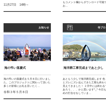
もコメント欄からダウンロード可能
11月27日 14時～
お…
お知らせ
寺ブロ
海の弔い落慶式
海洋葬工事完成まであと少し
海の弔いの落慶式を５月８日に行いまし
あともう少しで海洋葬完成します 色
た。このプロジェクトに関わって頂いた
とズレにズレ込んできた工期も終わ
多くの皆様にお礼を言いたく…
見えてきました！ ２月中には終わる
あろう、、、かと思います^_^ 今日
令和３年５月８日
めの打合せをしていま…