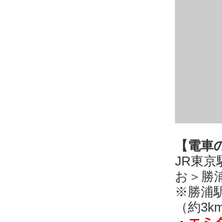
【電車
JR東
お＞勝
※勝浦
（約3k