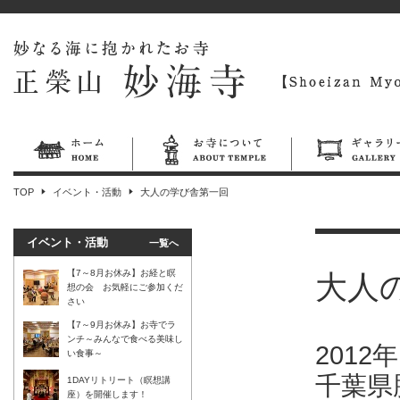
TOP
イベント・活動
大人の学び舎第一回
イベント・活動
一覧へ
【7～8月お休み】お経と瞑
大人
想の会 お気軽にご参加くだ
さい
【7～9月お休み】お寺でラ
ンチ～みんなで食べる美味し
2012
い食事～
千葉県
1DAYリトリート（瞑想講
座）を開催します！