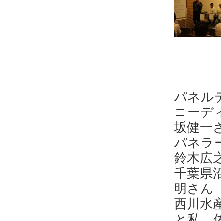
パネル
コーデ
坂健一
パネラ
鈴木広
千葉県
明さん
西川水
と私 