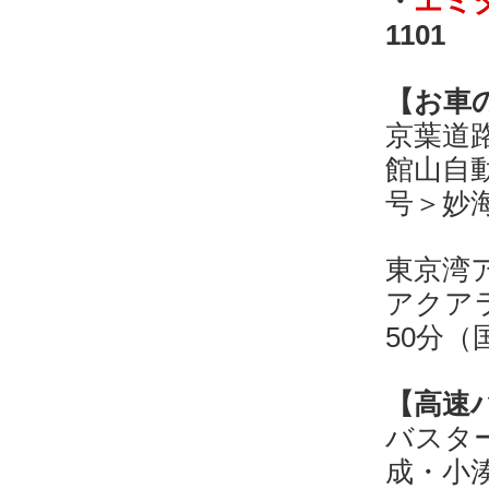
・
エミ
1101
【お車
京葉道
館山自動
号＞妙
東京湾
アクア
50分（
【高速
バスタ
成・小