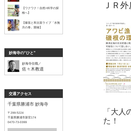
ＪＲ外
【ワクワク！自然×科学の探
検へ】
【篠笛と和太鼓ライブ「水無
月の巻」開催】
妙海寺の“ひと”
妙海寺住職／
佐々木教道
交通アクセス
千葉県勝浦市 妙海寺
「大人
〒299-5224
千葉県勝浦市新官174
た！
0470-73-0399