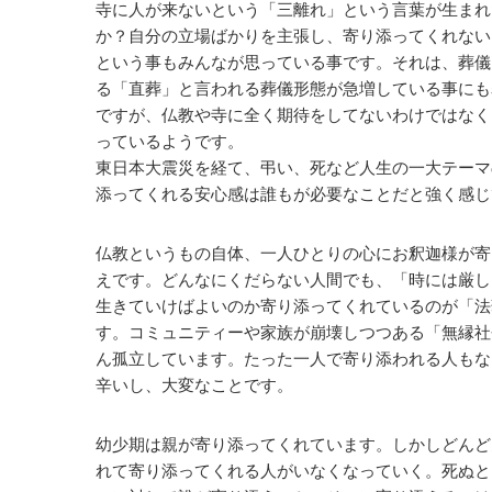
寺に人が来ないという「三離れ」という言葉が生まれ
か？自分の立場ばかりを主張し、寄り添ってくれない
という事もみんなが思っている事です。それは、葬儀
る「直葬」と言われる葬儀形態が急増している事にも
ですが、仏教や寺に全く期待をしてないわけではなく
っているようです。
東日本大震災を経て、弔い、死など人生の一大テーマ
添ってくれる安心感は誰もが必要なことだと強く感じ
仏教というもの自体、一人ひとりの心にお釈迦様が寄
えです。どんなにくだらない人間でも、「時には厳し
生きていけばよいのか寄り添ってくれているのが「法
す。コミュニティーや家族が崩壊しつつある「無縁社
ん孤立しています。たった一人で寄り添われる人もな
辛いし、大変なことです。
幼少期は親が寄り添ってくれています。しかしどんど
れて寄り添ってくれる人がいなくなっていく。死ぬと