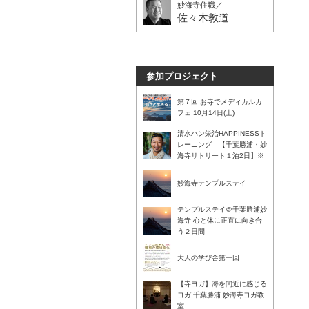
妙海寺住職／
佐々木教道
参加プロジェクト
第７回 お寺でメディカルカ
フェ 10月14日(土)
清水ハン栄治HAPPINESSト
レーニング 【千葉勝浦・妙
海寺リトリート１泊2日】※
申込終了
妙海寺テンプルステイ
テンプルステイ＠千葉勝浦妙
海寺 心と体に正直に向き合
う２日間
大人の学び舎第一回
【寺ヨガ】海を間近に感じる
ヨガ 千葉勝浦 妙海寺ヨガ教
室