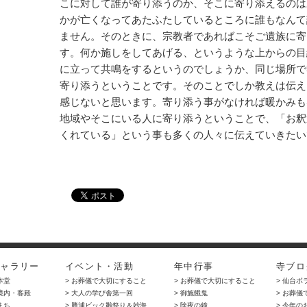
こに対して誰が寄り添うのか、そこに寄り添えるのは
かが亡くなってあたふたしているところに誰もなんて
ません。そのときに、宗教者であればこそご遺族に寄
す。何か施しをしてあげる、というような上からの目
に立って共鳴をするというのでしょうか、同じ場所で
寄り添うということです。そのことでしか教えは伝え
感じないと思います。寄り添う事がなければ暖かみも
地域やそこにいる人に寄り添うということで、「お釈
くれている」という事も多くの人々に伝えていきたい
ギャラリー
イベント・活動
年中行事
寺ブロ
 本堂
> お葬儀で大切にすること
> お葬儀で大切にすること
> 仙台ボ
 境内・客殿
> 大人の学び舎第一回
> 御施餓鬼
> お葬
 まち
> 勝浦ビック雛祭り＆妙海…
> 除夜の鐘
> 今年の