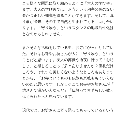
こる様々な問題に取り組めるように「大人の学び舎」
ます。大人の学び舎では、お寺という利害関係のない
要かつ正しい知識を得ることができます。そして、真
う事が出来、その中で自然と生まれてくる「助け合い
ります。「寄り添う」というスタンスの地域活性化は
となのかもしれません。
またそんな活動をしている中、お寺にがっかりしてい
た。それはお寺やお坊さんが人に「寄り添う」という
ことだと思います。友人の葬儀や通夜に行って「お坊
しょ」と感じることって多々ありませんか？儀礼だけ
ころや、それすら美しくないようなところもあります
とから、「お寺というものも仏教も宗教ももういらな
いのだと思います。しかしそこでお寺やお坊さんが「
坊さんて温かい人なんだ」「仏教って素晴らしい教え
伝えられたらと思っています。
現代では、お坊さんに寄り添ってもらっているという