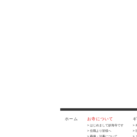
ホーム
お寺について
> はじめまして妙海寺です
>
> 住職より皆様へ
>
> 葬儀・法事について
>