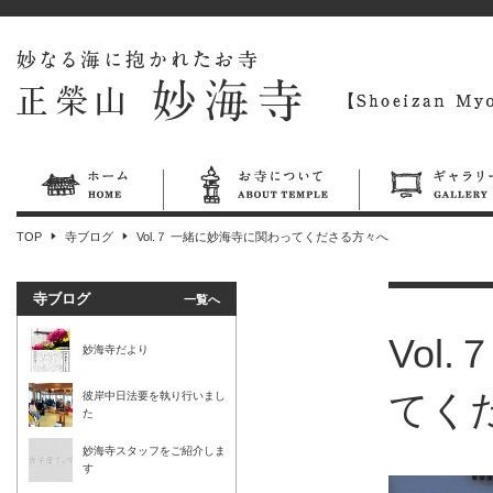
TOP
寺ブログ
Vol.７ 一緒に妙海寺に関わってくださる方々へ
寺ブログ
一覧へ
Vol
妙海寺だより
てく
彼岸中日法要を執り行いまし
た
妙海寺スタッフをご紹介しま
す