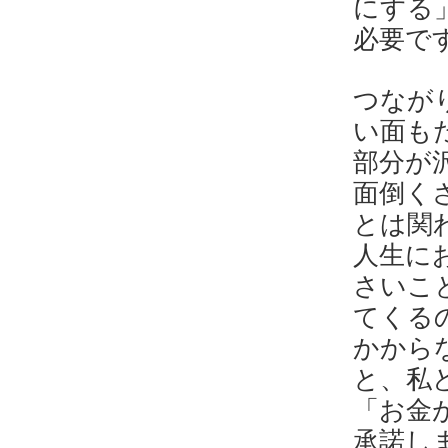
にする
必要で
つなが
い面も
部分が
面倒く
とは関
人生に
さいこ
てくる
かから
と、私
「お金
承諾し