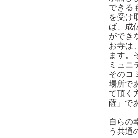
できる
を受け
ば、成
ができ
お寺は
ます。
ミュニ
そのコ
場所で
て頂く
薩」で
自らの
う共通