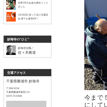
令和7年のお盆を締めくくり
ました
10/19(日) 笑って泣ける落語
会 誰でも参加OK！
妙海寺の“ひと”
妙海寺住職／
佐々木教道
交通アクセス
千葉県勝浦市 妙海寺
〒299-5224
千葉県勝浦市新官174
今まで
0470-73-0399
にして