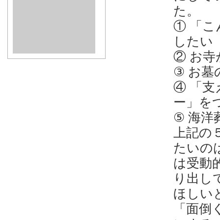
た。
① 「
したい
② お
③ お
④ 「
ー」を
⑤ 海
上記の
たいの
は受動
り出し
ほしい
「面倒