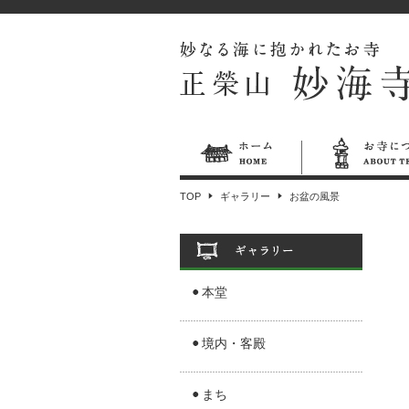
TOP
ギャラリー
お盆の風景
本堂
境内・客殿
まち