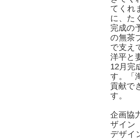
てくれ
に、た
完成の
の無茶
で支え
洋平と
12月
す。「
貢献で
す。
企画
ザイン
デザイ