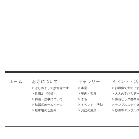
ホーム
お寺について
ギャラリー
イベント・活
> はじめまして妙海寺です
> 本堂
> お葬儀で大切に
> 住職より皆様へ
> 境内・客殿
> 大人の学び舎第
> 葬儀・法事について
> まち
> 勝浦ビック雛祭
> 結婚式ホームページ
> イベント・活動
> テンプルステイ
> 駐車場のご案内
> お盆の風景
> 妙海寺テンプル