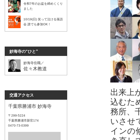
令和7年のお盆を締めくくり
ました
10/19(日) 笑って泣ける落語
会 誰でも参加OK！
妙海寺の“ひと”
妙海寺住職／
佐々木教道
出来上
交通アクセス
込むた
千葉県勝浦市 妙海寺
務所、
〒299-5224
いさせ
千葉県勝浦市新官174
0470-73-0399
インの