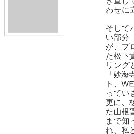
き直し
わせに
そして
い部分
が、プ
た松下
リング
「妙海
ト、W
ってい
更に、
た山根
まで知
れ、私