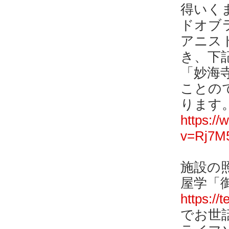
得いく
ドオブ
アニス
き、下
「妙海
ことの
ります
https:/
v=Rj7M5
施設の
屋学「
https://
でお世