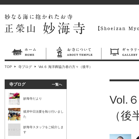
TOP
寺ブログ
Vol.６ 海洋葬協力者の方々（後半）
寺ブログ
一覧へ
Vol
妙海寺だより
（後
彼岸中日法要を執り行いまし
た
妙海寺スタッフをご紹介しま
す