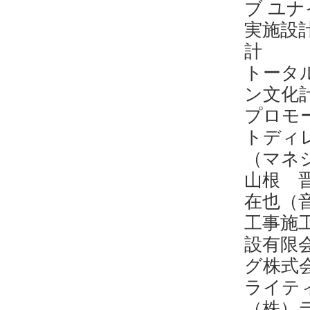
ブ ユ
実施
計
トータ
ン文化
プロモ
トディ
（マネ
山根 
在也（
工事
設有限
グ株式
ライ
（株）