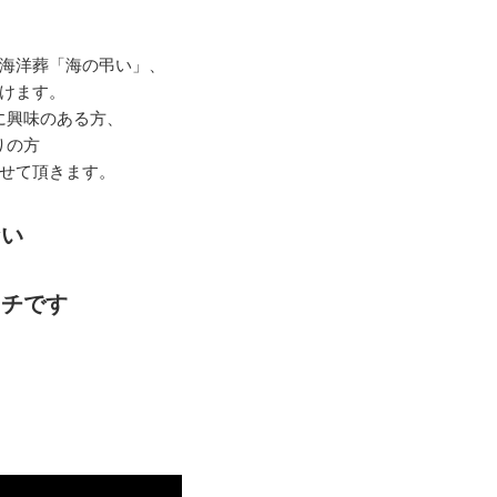
海洋葬「海の弔い」、
けます。
に興味のある方、
りの方
せて頂きます。
ない
タチです