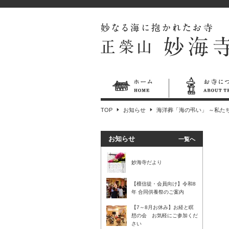
TOP
お知らせ
海洋葬「海の弔い」 ～私た
お知らせ
一覧へ
妙海寺だより
【檀信徒・会員向け】令和8
年 合同供養祭のご案内
【7～8月お休み】お経と瞑
想の会 お気軽にご参加くだ
さい