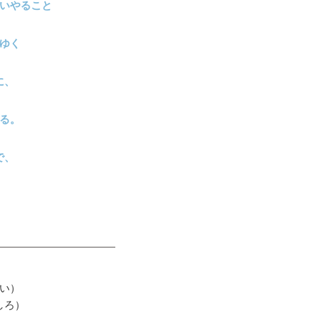
いやること
ゆく
に、
る。
で、
。
い）
しろ）