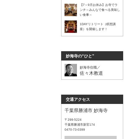
【7～9月お休み】お寺でラ
ンチ～みんなで食べる美味し
い食事～
1DAYリトリート（瞑想講
座）を開催します！
妙海寺の“ひと”
妙海寺住職／
佐々木教道
交通アクセス
千葉県勝浦市 妙海寺
〒299-5224
千葉県勝浦市新官174
0470-73-0399