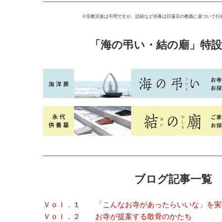
※宗教宗派は不問ですが、読経など供養は日蓮宗の教義に基づいて行
「海の弔い・結の廟」特
ブログ記事一覧
Ｖｏｌ．１ 「こんなお寺があったらいいな」を実
Ｖｏｌ．２ お寺が提案する散骨のかたち