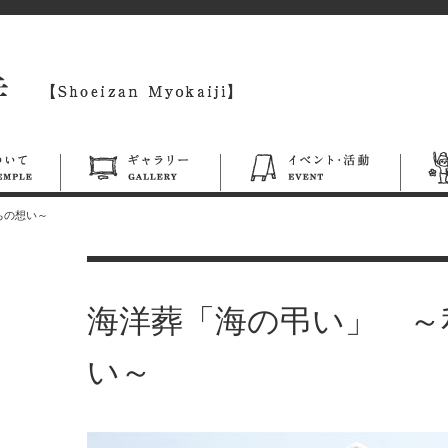
ちの想い～
海洋葬「海の弔い」 ～
い～