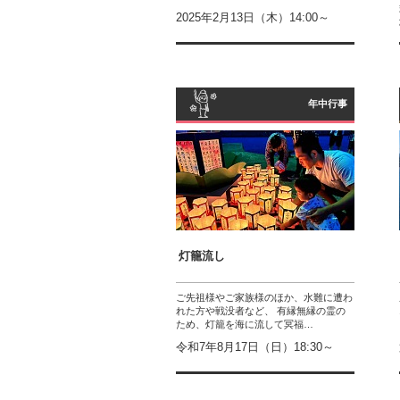
2025年2月13日（木）14:00～
年中行事
灯籠流し
ご先祖様やご家族様のほか、水難に遭わ
れた方や戦没者など、 有縁無縁の霊の
ため、灯籠を海に流して冥福…
令和7年8月17日（日）18:30～