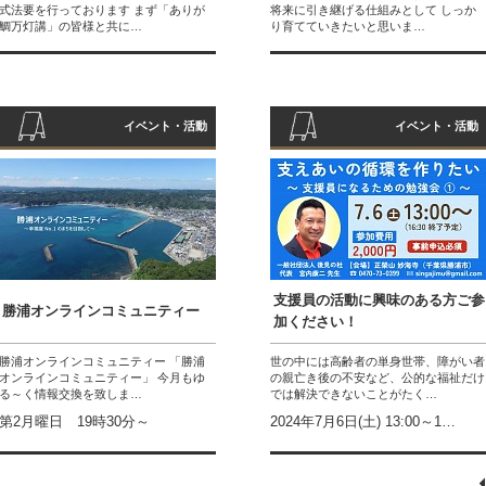
式法要を行っております まず「ありが
将来に引き継げる仕組みとして しっか
鯛万灯講」の皆様と共に…
り育てていきたいと思いま…
イベント・活動
イベント・活動
支援員の活動に興味のある方ご参
勝浦オンラインコミュニティー
加ください！
勝浦オンラインコミュニティー 「勝浦
世の中には高齢者の単身世帯、障がい者
オンラインコミュニティー」 今月もゆ
の親亡き後の不安など、公的な福祉だけ
る～く情報交換を致しま…
では解決できないことがたく…
第2月曜日 19時30分～
2024年7月6日(土) 13:00～1…