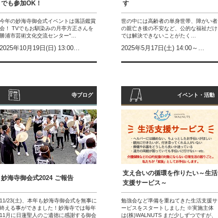
でも参加OK！
す
今年の妙海寺御会式イベントは落語鑑賞
世の中には高齢者の単身世帯、障がい者
会！ TVでもお馴染みの月亭方正さんを
の親亡き後の不安など、公的な福祉だけ
勝浦市芸術文化交流センター"…
では解決できないことがたく…
2025年10月19日(日) 13:00…
2025年5月17日(土) 14:00～…
寺ブログ
イベント・活動
支え合いの循環を作りたい～生活
妙海寺御会式2024 ご報告
支援サービス～
11/23(土)、本年も妙海寺御会式を無事に
勉強会など準備を重ねてきた生活支援サ
終える事ができました！妙海寺では毎年
ービスをスタートしました ※実施主体
11月に日蓮聖人のご遺徳に感謝する御会
は(株)WALNUTS まだ少しずつですが、