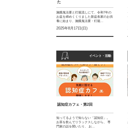
た
施餓鬼法要と灯籠流しにて、令和7年の
お盆を締めくくりました新盆各家のお供
養に始まり、施餓鬼法要・灯籠…
2025年8月17日(日)
イベント・活動
認知症カフェ・第2回
知ってるようで知らない「認知症」。
お茶を飲んでリラックスしながら、 専
門家の話を聞いたり、 お…