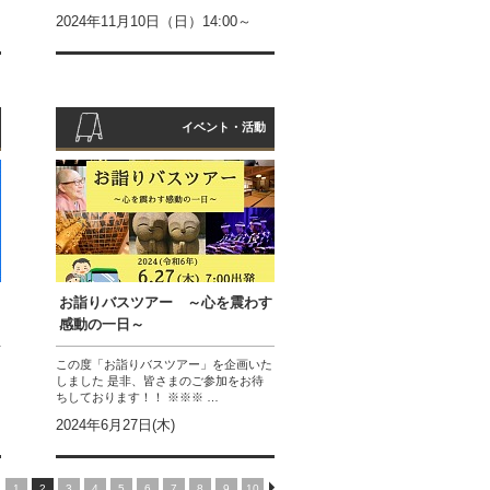
2024年11月10日（日）14:00～
イベント・活動
お詣りバスツアー ～心を震わす
感動の一日～
この度「お詣りバスツアー」を企画いた
しました 是非、皆さまのご参加をお待
ちしております！！ ※※※ …
2024年6月27日(木)
1
2
3
4
5
6
7
8
9
10