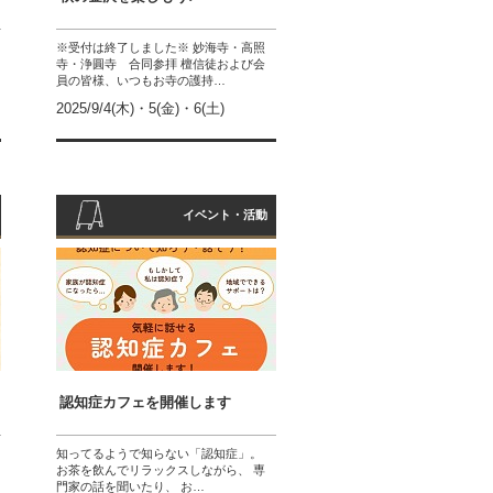
※受付は終了しました※ 妙海寺・高照
寺・浄圓寺 合同参拝 檀信徒および会
員の皆様、いつもお寺の護持…
2025/9/4(木)・5(金)・6(土)
イベント・活動
認知症カフェを開催します
知ってるようで知らない「認知症」。
お茶を飲んでリラックスしながら、 専
門家の話を聞いたり、 お…