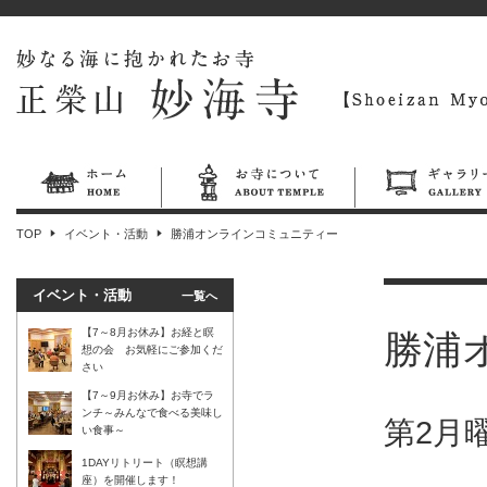
TOP
イベント・活動
勝浦オンラインコミュニティー
イベント・活動
一覧へ
【7～8月お休み】お経と瞑
勝浦
想の会 お気軽にご参加くだ
さい
【7～9月お休み】お寺でラ
ンチ～みんなで食べる美味し
第2月
い食事～
1DAYリトリート（瞑想講
座）を開催します！