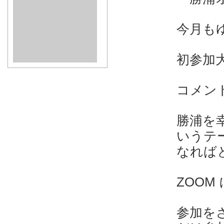
今月も
初参加大歓
コメン
勝浦を
いうテ
なれば
ZOOM
参加を