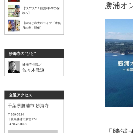
勝浦オ
【ワクワク！自然×科学の探
検へ】
【篠笛と和太鼓ライブ「水無
月の巻」開催】
妙海寺の“ひと”
妙海寺住職／
佐々木教道
交通アクセス
千葉県勝浦市 妙海寺
〒299-5224
千葉県勝浦市新官174
0470-73-0399
「勝浦