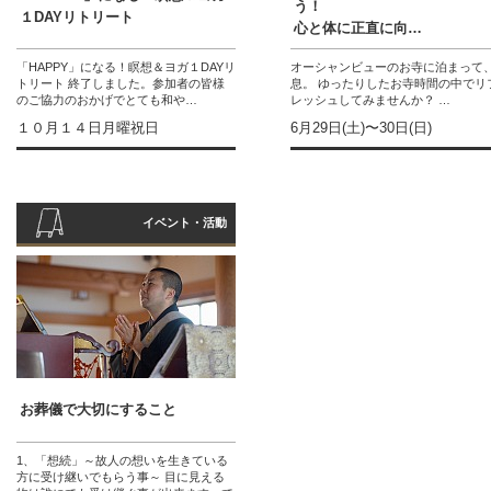
う！
１DAYリトリート
心と体に正直に向…
「HAPPY」になる！瞑想＆ヨガ１DAYリ
オーシャンビューのお寺に泊まって
トリート 終了しました。参加者の皆様
息。 ゆったりしたお寺時間の中でリ
のご協力のおかげでとても和や…
レッシュしてみませんか？ …
１０月１４日月曜祝日
6月29日(土)〜30日(日)
イベント・活動
お葬儀で大切にすること
1、「想続」～故人の想いを生きている
方に受け継いでもらう事～ 目に見える