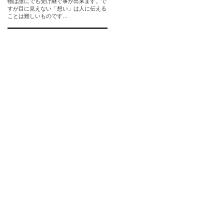
物は誰にでも受け継ぐ事が出来ます。で
すが目に見えない「想い」は人に伝える
ことは難しいものです…