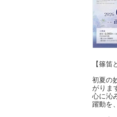
【篠笛
初夏の
がりま
心に沁
躍動を