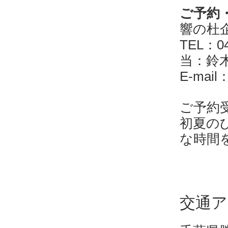
ご予約
響の杜
TEL：04
当：鈴
E-mail
ご予約
初夏の
な時間
交通ア