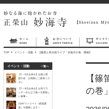
TOP
イベント・活動
【篠笛と和太鼓ライブ「水無月の巻」開催】
イベント・活動
一覧へ
【7～8月お休み】お経と瞑
【篠
想の会 お気軽にご参加くだ
さい
の巻
【7～9月お休み】お寺でラ
ンチ～みんなで食べる美味し
い食事～
1DAYリトリート（瞑想講
座）を開催します！