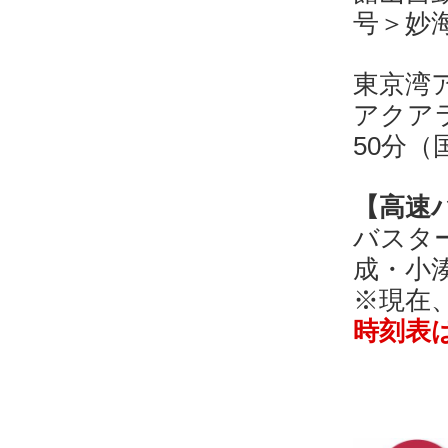
号＞妙
東京湾
アクア
50分（
【高速
バスタ
成・小
※現在
時刻表