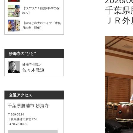
2026/
千葉県
【ワクワク！自然×科学の探
検へ】
ＪＲ外
【篠笛と和太鼓ライブ「水無
月の巻」開催】
妙海寺の“ひと”
妙海寺住職／
佐々木教道
交通アクセス
千葉県勝浦市 妙海寺
〒299-5224
千葉県勝浦市新官174
0470-73-0399