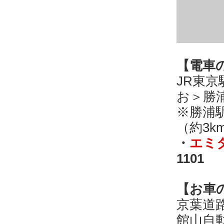
【電車
JR東
お＞勝
※勝浦
（約3k
・
エミ
1101
【お車
京葉道
館山自動