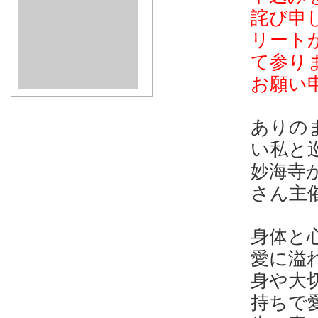
詫び申
リート
て参り
お願い
ありの
い私と
妙海寺
さん主
身体と
愛に溢
身や大
持ちで