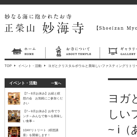
TOP
イベント・活動
ヨガとクリスタルボウルと美味しいファスティングリトリート 
イベント・活動
一覧へ
【7～8月お休み】お経と瞑
ヨガ
想の会 お気軽にご参加くだ
さい
しい
【7～9月お休み】お寺でラ
ンチ～みんなで食べる美味し
い食事～
~ 
1DAYリトリート（瞑想講
座）を開催します！