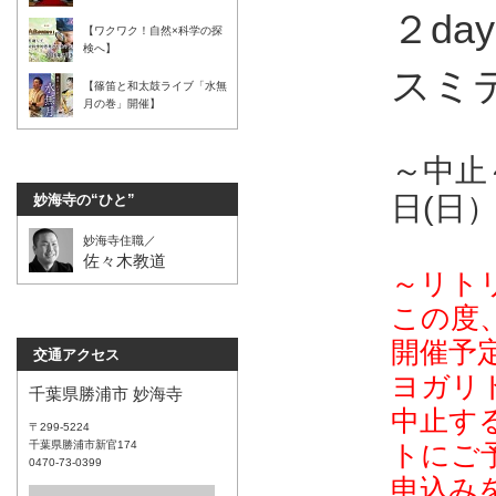
２day
【ワクワク！自然×科学の探
検へ】
スミ
【篠笛と和太鼓ライブ「水無
月の巻」開催】
～中止～
日(日）1
妙海寺の“ひと”
妙海寺住職／
佐々木教道
～リト
この度、1
開催予
交通アクセス
ヨガリ
千葉県勝浦市 妙海寺
中止す
〒299-5224
千葉県勝浦市新官174
トにご
0470-73-0399
申込み