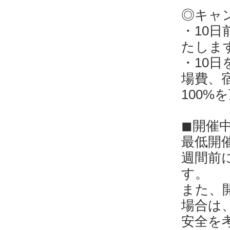
◎キャ
・10
たしま
・10
場費、
100%
◼︎開催
最低開
週間前
す。
また、
場合は
安全を