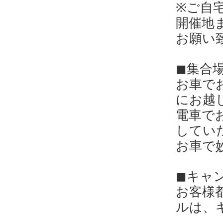
※ご自
開催地
お願い
◼︎集合
お車で
にお越
電車で
してい
お車で
◼︎キ
お客様
ルは、