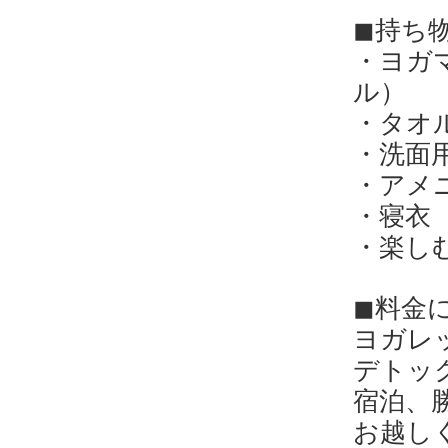
◼︎持ち
・ヨガ
ル）
・タオ
・洗面
・アメ
・寝衣
・楽し
◼︎料金
ヨガレ
デトッ
宿泊、
お越し