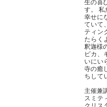
生の喜
す。 
幸せに
ていて
ティン
たらく
釈迦様
ピカ、
いにい
寺の癒
ちして
主催兼
スミティ
クリスタ