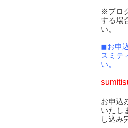
※プロ
する場
い。
◼︎お申
スミティ
い。
sumiti
お申込
いたし
し込み