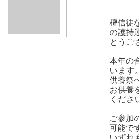
檀信徒
の護持
とうご
本年の
います
供養祭
お供養
くださ
ご参加
可能で
いずれ