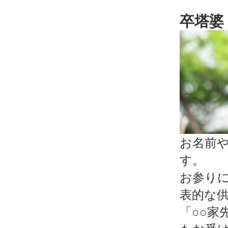
卒塔婆 
お名前
す。
お参り
表的な
「○○家