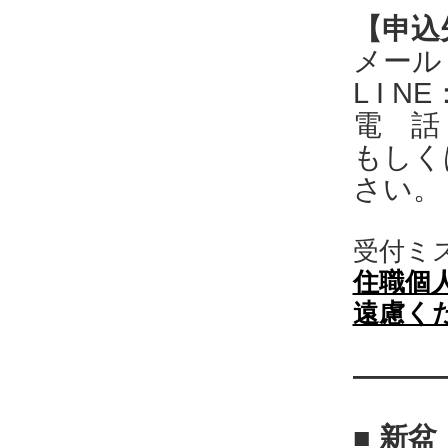
【申込
メール： 
L I 
電 話：
もしく
さい。
受付ミ
住職個
遠慮く
―
―
―
■ 新盆