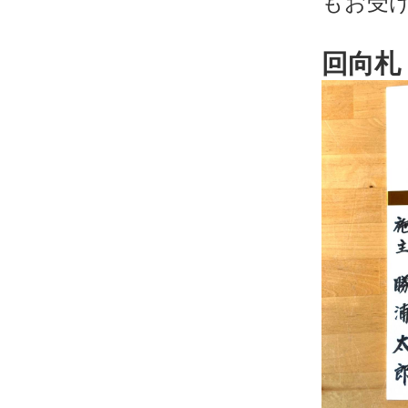
もお受
回向札 