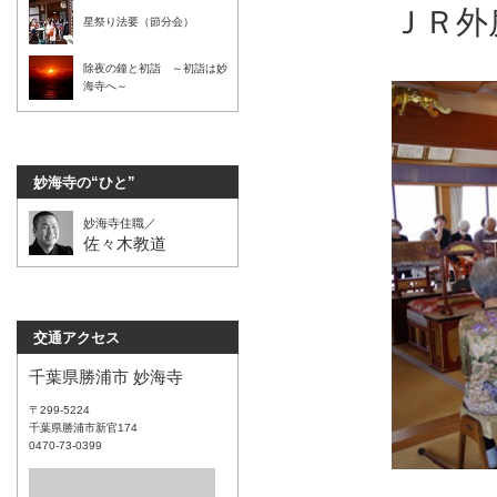
ＪＲ外
星祭り法要（節分会）
除夜の鐘と初詣 ～初詣は妙
海寺へ～
妙海寺の“ひと”
妙海寺住職／
佐々木教道
交通アクセス
千葉県勝浦市 妙海寺
〒299-5224
千葉県勝浦市新官174
0470-73-0399