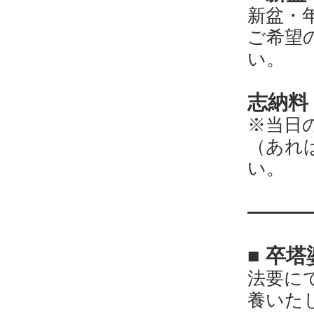
新盆・
ご希望
い。
志納料 
※当日
（あれ
い。
―
―
―
■
卒塔
法要に
養いた