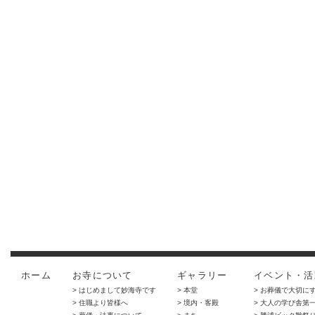
ホーム
お寺について
ギャラリー
イベント・活
> はじめまして妙海寺です
> 本堂
> お葬儀で大切に
> 住職より皆様へ
> 境内・客殿
> 大人の学び舎第