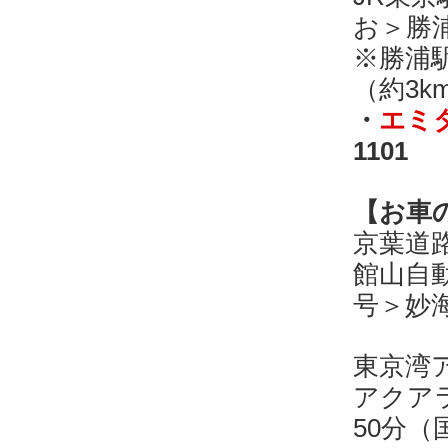
お＞勝
※勝浦
（約3k
・
エミ
1101
【お車
京葉道
館山自動
号＞妙
東京湾
アクア
50分（