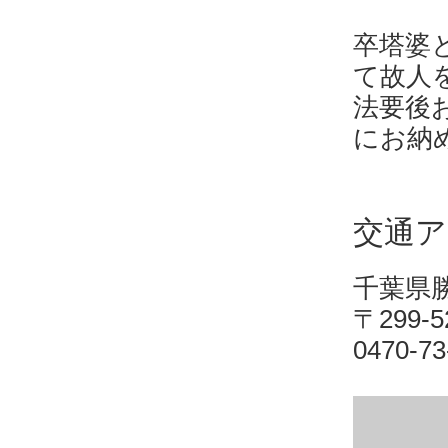
卒塔婆
て故人
法要後
にお納
交通ア
千葉県
〒299-
0470-73