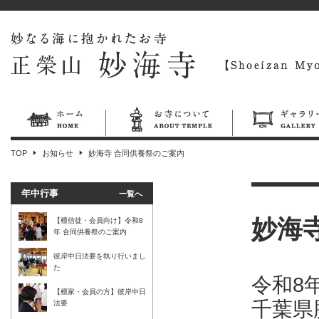
TOP
お知らせ
妙海寺 合同供養祭のご案内
年中行事
一覧へ
妙海
【檀信徒・会員向け】令和8
年 合同供養祭のご案内
彼岸中日法要を執り行いまし
た
令和8年
【檀家・会員の方】彼岸中日
千葉県
法要