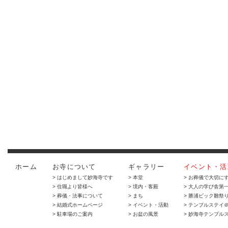
ホーム
お寺について
ギャラリー
イベント・活
> はじめまして妙海寺です
> 本堂
> お葬儀で大切に
> 住職より皆様へ
> 境内・客殿
> 大人の学び舎第
> 葬儀・法事について
> まち
> 勝浦ビック雛祭
> 結婚式ホームページ
> イベント・活動
> テンプルステイ
> 駐車場のご案内
> お盆の風景
> 妙海寺テンプル