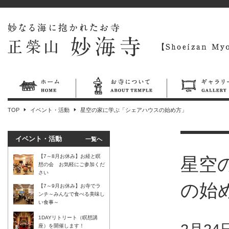
TOP
イベント・活動
星空の家に学ぶ「シェアハウスの始め方」
イベント・活動
一覧へ
【7～8月お休み】お経と瞑
星空
想の会 お気軽にご参加くだ
さい
の始
【7～9月お休み】お寺でラ
ンチ～みんなで食べる美味し
い食事～
1DAYリトリート（瞑想講
座）を開催します！