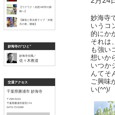
2月24
【ワクワク！自然×科学の探
検へ】
妙海寺
【篠笛と和太鼓ライブ「水無
いうコ
月の巻」開催】
的にか
それは
妙海寺の“ひと”
も強い
想いか
妙海寺住職／
佐々木教道
いつか
んてそ
ご興味
交通アクセス
い(^^)/
千葉県勝浦市 妙海寺
〒299-5224
千葉県勝浦市新官174
0470-73-0399