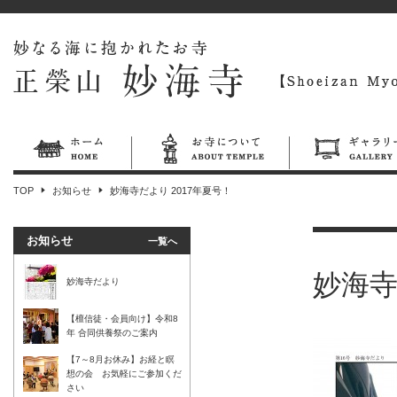
TOP
お知らせ
妙海寺だより 2017年夏号！
お知らせ
一覧へ
妙海寺
妙海寺だより
【檀信徒・会員向け】令和8
年 合同供養祭のご案内
【7～8月お休み】お経と瞑
想の会 お気軽にご参加くだ
さい