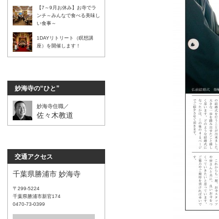
【7～9月お休み】お寺でラ
ンチ～みんなで食べる美味し
い食事～
1DAYリトリート（瞑想講
座）を開催します！
妙海寺の“ひと”
妙海寺住職／
佐々木教道
交通アクセス
千葉県勝浦市 妙海寺
〒299-5224
千葉県勝浦市新官174
0470-73-0399