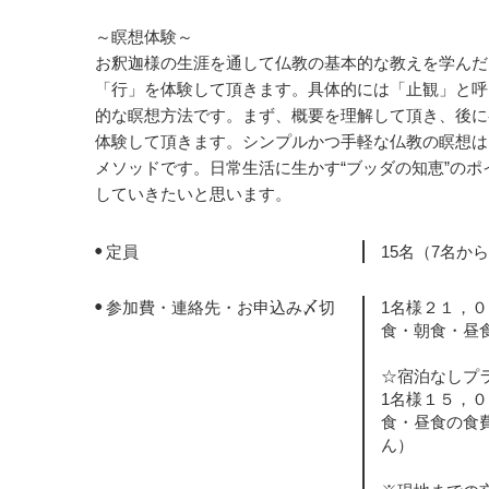
～瞑想体験～
お釈迦様の生涯を通して仏教の基本的な教えを学んだ
「行」を体験して頂きます。具体的には「止観」と呼
的な瞑想方法です。まず、概要を理解して頂き、後に
体験して頂きます。シンプルかつ手軽な仏教の瞑想は
メソッドです。日常生活に生かす“ブッダの知恵”のポ
していきたいと思います。
定員
15名（7名か
参加費・連絡先・お申込み〆切
1名様２１，
食・朝食・昼
☆宿泊なしプ
1名様１５，
食・昼食の食
ん）