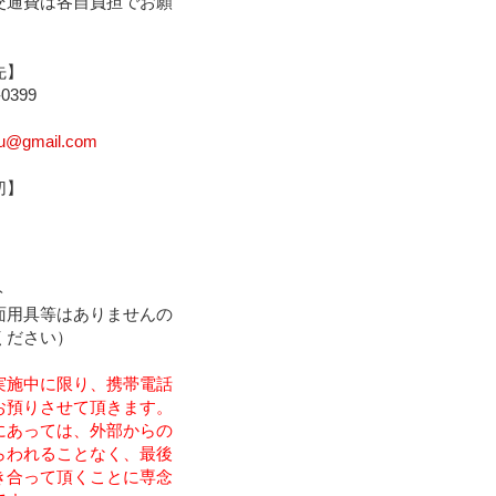
交通費は各自負担でお願
先】
0399
mu@gmail.com
切】
ト
面用具等はありませんの
ください）
実施中に限り、携帯電話
お預りさせて頂きます。
にあっては、外部からの
らわれることなく、最後
き合って頂くことに専念