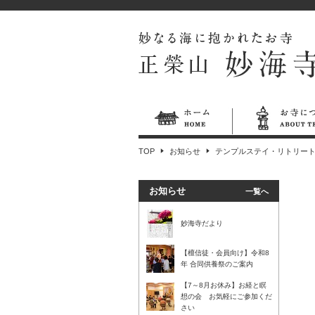
TOP
お知らせ
テンプルステイ・リトリート in
お知らせ
一覧へ
妙海寺だより
【檀信徒・会員向け】令和8
年 合同供養祭のご案内
【7～8月お休み】お経と瞑
想の会 お気軽にご参加くだ
さい