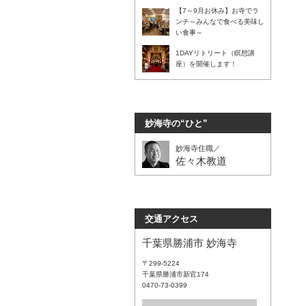
【7～9月お休み】お寺でラ
ンチ～みんなで食べる美味し
い食事～
1DAYリトリート（瞑想講
座）を開催します！
妙海寺の“ひと”
妙海寺住職／
佐々木教道
交通アクセス
千葉県勝浦市 妙海寺
〒299-5224
千葉県勝浦市新官174
0470-73-0399