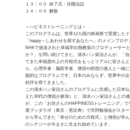
１３：００ 終了式・住職法話
１４：００ 解散
～ハピネストレーニングとは～
このプログラムは、世界12カ国の映画祭で受賞した
「happy～しあわせを探すあなたへ」のメインプロ
NHKで放送された幸福学白熱教室のプロデューサー
か？」を問い続けてきた、清水ハン栄治さんが、「自
てきた幸福度向上の方程式をもっとリアルに皆さんと
ら、心理学者・脳医学者、僧侶や瞑想の達人と一緒に
践的なプログラムです。日本のみならず、世界中の企
好評を得てきました。
この清水ハン栄治さんのプログラムに共感した日本仏
えた30代の僧侶が参加）と、清水ハン栄治さんとの
が、この「お坊さんのHAPPINESSトレーニング」です
屋ブッダラボ（東京・恵比寿）で共同勉強会がスター
から学んできた「幸せのための方程式」と僧侶が学ん
のシナジーが今まさに生まれ始めています。