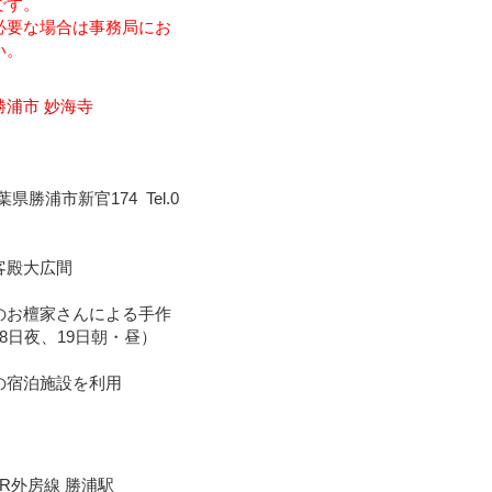
です。
必要な場合は事務局にお
い。
勝浦市 妙海寺
千葉県勝浦市新官174 Tel.0
客殿大広間
のお檀家さんによる手作
8日夜、19日朝・昼）
の宿泊施設を利用
R外房線 勝浦駅