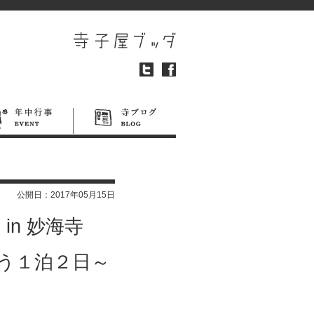
公開日：
2017年05月15日
n 妙海寺
う１泊２日～