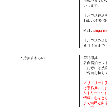
※現地までの
いします。
【お申込連絡
TEL：0470-73-
Mail：
singaji
【お申込み〆
６月４日まで
持参するもの
筆記用具
各自宿泊セッ
（お寺には洗
で各自お持ち
※リトリート
は事務局にて
リトリート中
情報に心をと
まで自己と向