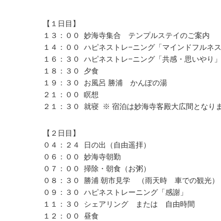
【１日目】
１３：００ 妙海寺集合 テンプルステイのご案内
１４：００ ハピネストレ−ニング「マインドフルネ
１６：３０ ハピネストレ−ニング「共感・思いやり
１８：３０ 夕食
１９：３０ お風呂 勝浦 かんぽの湯
２１：００ 瞑想
２１：３０ 就寝 ※ 宿泊は妙海寺客殿大広間となり
【２日目】
０４：２４ 日の出（自由遥拝）
０６：００ 妙海寺朝勤
０７：００ 掃除・朝食（お粥）
０８：３０ 勝浦 朝市見学 （雨天時 車での観光）
０９：３０ ハピネストレーニング「感謝」
１１：３０ シェアリング または 自由時間
１２：００ 昼食