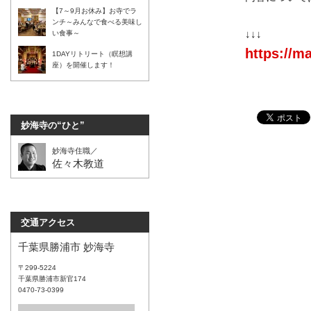
【7～9月お休み】お寺でラ
ンチ～みんなで食べる美味し
↓↓↓
い食事～
https://ma
1DAYリトリート（瞑想講
座）を開催します！
妙海寺の“ひと”
妙海寺住職／
佐々木教道
交通アクセス
千葉県勝浦市 妙海寺
〒299-5224
千葉県勝浦市新官174
0470-73-0399