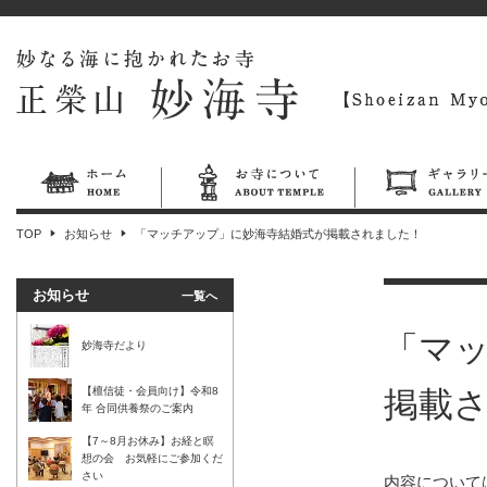
TOP
お知らせ
「マッチアップ」に妙海寺結婚式が掲載されました！
お知らせ
一覧へ
「マ
妙海寺だより
【檀信徒・会員向け】令和8
掲載
年 合同供養祭のご案内
【7～8月お休み】お経と瞑
想の会 お気軽にご参加くだ
さい
内容について