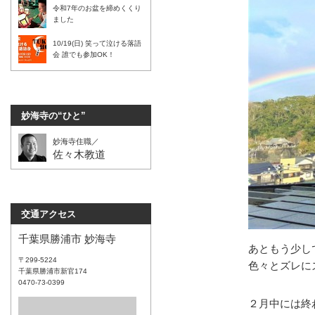
令和7年のお盆を締めくくり
ました
10/19(日) 笑って泣ける落語
会 誰でも参加OK！
妙海寺の“ひと”
妙海寺住職／
佐々木教道
交通アクセス
千葉県勝浦市 妙海寺
あともう少し
〒299-5224
色々とズレに
千葉県勝浦市新官174
0470-73-0399
２月中には終