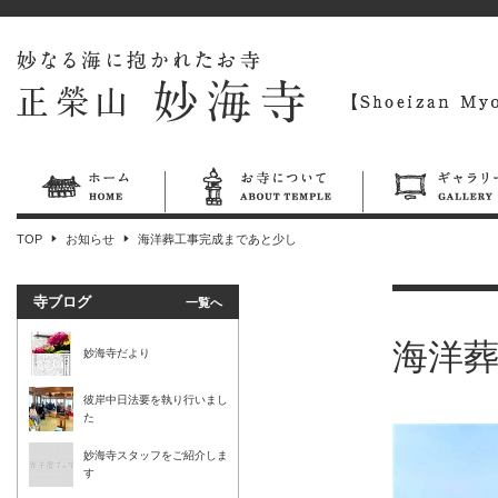
TOP
お知らせ
海洋葬工事完成まであと少し
寺ブログ
一覧へ
海洋
妙海寺だより
彼岸中日法要を執り行いまし
た
妙海寺スタッフをご紹介しま
す